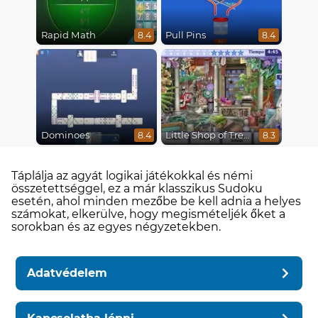
Rapid Math
Pull Pins
8.4
8.4
Dominoes
Little Shop of Treasures
8.4
8.3
Táplálja az agyát logikai játékokkal és némi
összetettséggel, ez a már klasszikus Sudoku
esetén, ahol minden mezőbe be kell adnia a helyes
számokat, elkerülve, hogy megismételjék őket a
sorokban és az egyes négyzetekben.
Adatvédelem