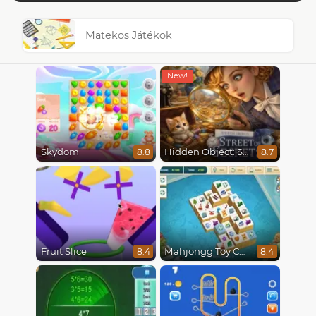
Matekos Játékok
Skydom
Hidden Object: Street Of Secrets
8.8
8.7
Fruit Slice
Mahjongg Toy Chest
8.4
8.4