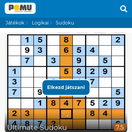
Játékok
Logikai
Sudoku
Elkezd játszani
Ultimate Sudoku
7.5