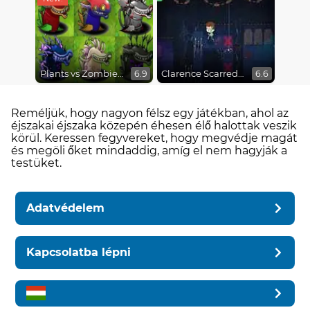
Plants vs Zombies Fusion Mode
Clarence Scarred Silly
6.9
6.6
Reméljük, hogy nagyon félsz egy játékban, ahol az
éjszakai éjszaka közepén éhesen élő halottak veszik
körül. Keressen fegyvereket, hogy megvédje magát
és megöli őket mindaddig, amíg el nem hagyják a
testüket.
Adatvédelem
Kapcsolatba lépni