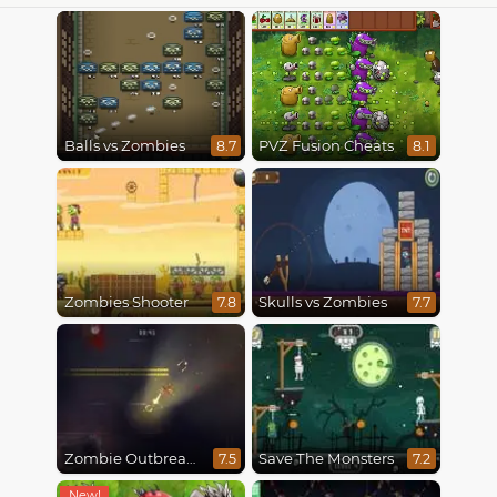
Balls vs Zombies
PVZ Fusion Cheats
8.7
8.1
Zombies Shooter
Skulls vs Zombies
7.8
7.7
Zombie Outbreak Arena
Save The Monsters
7.5
7.2