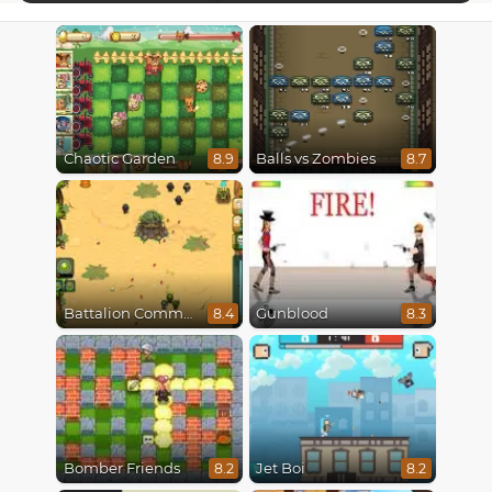
Chaotic Garden
Balls vs Zombies
8.9
8.7
Battalion Commander
Gunblood
8.4
8.3
Bomber Friends
Jet Boi
8.2
8.2