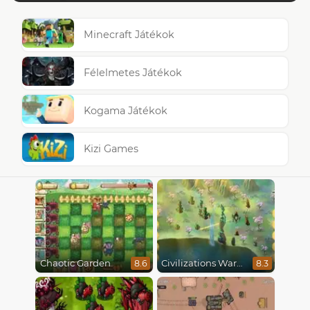
Minecraft Játékok
Félelmetes Játékok
Kogama Játékok
Kizi Games
Chaotic Garden
Civilizations Wars Master Edition
8.6
8.3