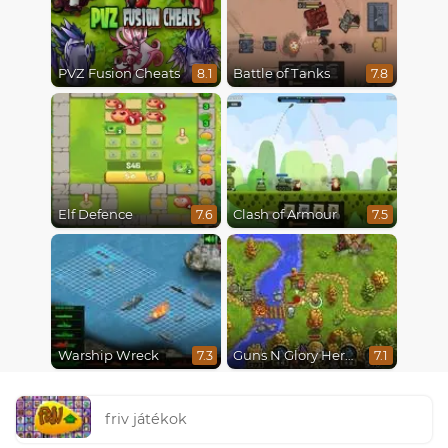
PVZ Fusion Cheats
Battle of Tanks
8.1
7.8
Elf Defence
Clash of Armour
7.6
7.5
Warship Wreck
Guns N Glory Heroes
7.3
7.1
friv játékok