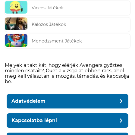
Vicces Játékok
Kalózos Játékok
Menedzsment Játékok
Melyek a taktikát, hogy elérjék Avengers győztes
minden csatáit?, Őket a vizsgálat ebben rács, ahol
meg kell választani a mozgás, támadás, és kapcsolja
be.
Adatvédelem
Kapcsolatba lépni