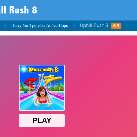
ll Rush 8
Παιχνίδια Τραινάκι Λούνα Παρκ
Uphill Rush 8
6.8