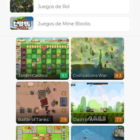
Juegos de Rol
Juegos de Mine Blocks
Jardín Caótico
Civilizations Wars Master Edition
9.1
8.3
Battle of Tanks
Clash of Armour
7.9
7.7