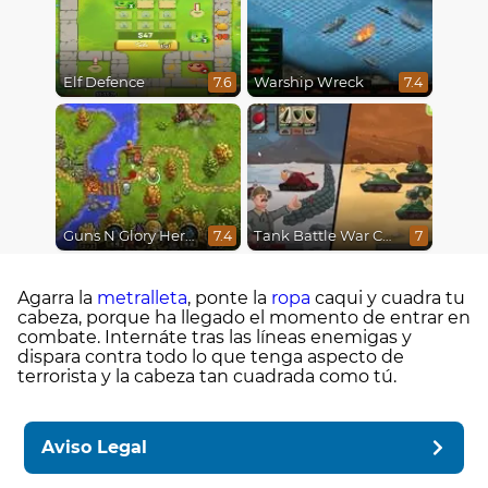
Elf Defence
Warship Wreck
7.6
7.4
Guns N Glory Heroes
Tank Battle War Commander
7.4
7
Agarra la
metralleta
, ponte la
ropa
caqui y cuadra tu
cabeza, porque ha llegado el momento de entrar en
combate. Internáte tras las líneas enemigas y
dispara contra todo lo que tenga aspecto de
terrorista y la cabeza tan cuadrada como tú.
Aviso Legal