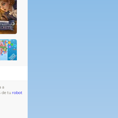
a a
s de tu
robot