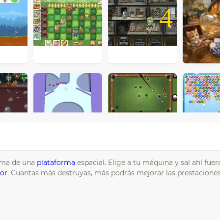
4
ima de una
plataforma
espacial. Elige a tu máquina y sal ahí fuer
or
. Cuantas más destruyas, más podrás mejorar las prestacione