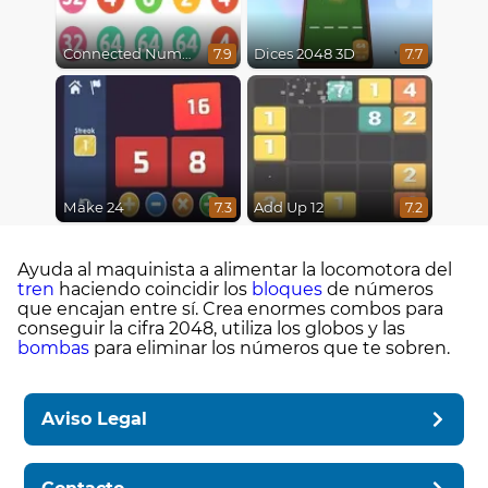
Connected Numbers
Dices 2048 3D
7.9
7.7
Make 24
Add Up 12
7.3
7.2
Ayuda al maquinista a alimentar la locomotora del
tren
haciendo coincidir los
bloques
de números
que encajan entre sí. Crea enormes combos para
conseguir la cifra 2048, utiliza los globos y las
bombas
para eliminar los números que te sobren.
Aviso Legal