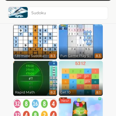
Sudoku
Ultimate Sudoku
Fun Game Play Sudoku
8.3
8.3
Rapid Math
Get 10
8.2
8.1