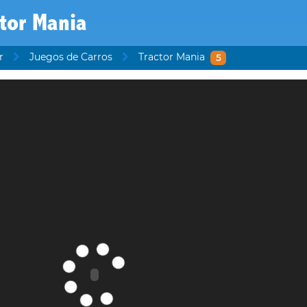
tor Mania
r
Juegos de Carros
Tractor Mania
5