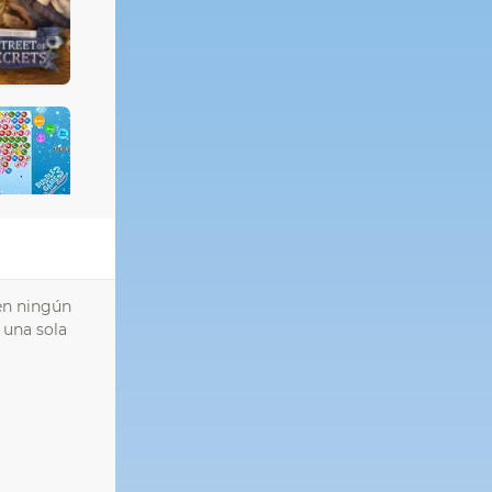
 en ningún
 una sola