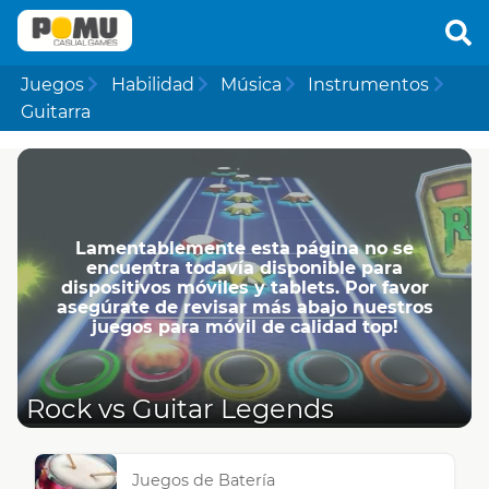
Juegos
Habilidad
Música
Instrumentos
Guitarra
Lamentablemente esta página no se
encuentra todavía disponible para
dispositivos móviles y tablets. Por favor
asegúrate de revisar más abajo nuestros
juegos para móvil de calidad top!
Rock vs Guitar Legends
Juegos de Batería