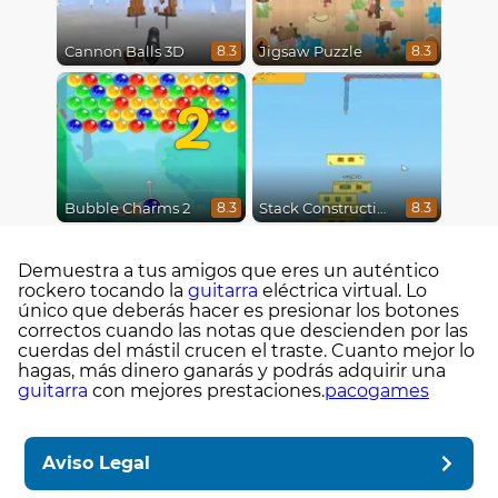
Cannon Balls 3D
Jigsaw Puzzle
8.3
8.3
2
Bubble Charms 2
Stack Construction
8.3
8.3
Demuestra a tus amigos que eres un auténtico
rockero tocando la
guitarra
eléctrica virtual. Lo
único que deberás hacer es presionar los botones
correctos cuando las notas que descienden por las
cuerdas del mástil crucen el traste. Cuanto mejor lo
hagas, más dinero ganarás y podrás adquirir una
guitarra
con mejores prestaciones.
pacogames
Aviso Legal