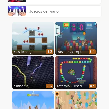
Juegos de Piano
Castle Siege
Basket Champs
8.5
8.4
Slither.io
Totemia Cursed Marbles
8.3
8.3