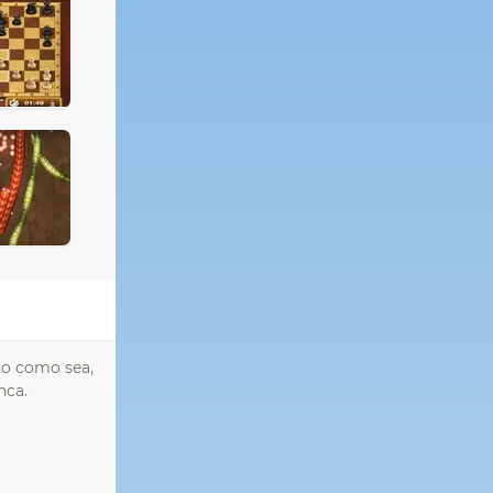
rlo como sea,
nca.