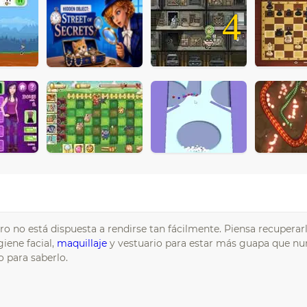
4
ro no está dispuesta a rendirse tan fácilmente. Piensa recupera
iene facial,
maquillaje
y vestuario para estar más guapa que nu
o para saberlo.