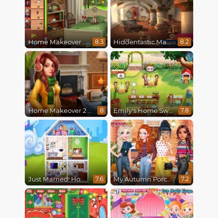
Home Makeover Hidden Object
Hiddentastic Mansion
8.3
8.2
Home Makeover 2 Hidden Object
Emily's Home Sweet Home
8
7.8
Just Married! Home Deco
My Autumn Porch Decor
7.6
7.2