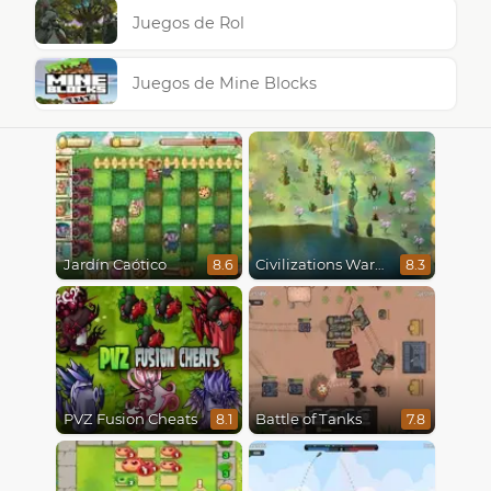
Juegos de Rol
Juegos de Mine Blocks
Jardín Caótico
Civilizations Wars Master Edition
8.6
8.3
PVZ Fusion Cheats
Battle of Tanks
8.1
7.8