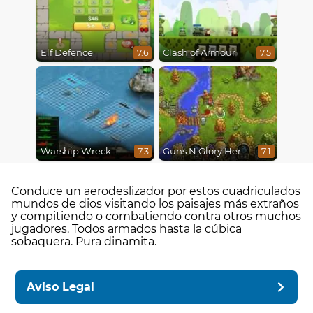
Elf Defence
Clash of Armour
7.6
7.5
Warship Wreck
Guns N Glory Heroes
7.3
7.1
Conduce un aerodeslizador por estos cuadriculados
mundos de dios visitando los paisajes más extraños
y compitiendo o combatiendo contra otros muchos
jugadores. Todos armados hasta la cúbica
sobaquera. Pura dinamita.
Aviso Legal