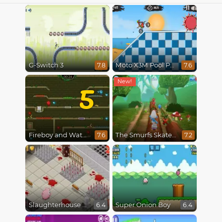
G-Switch 3
Moto X3M Pool Party
7.8
7.6
5
Fireboy and Watergirl 5 : Elements
The Smurfs Skate Rush
7.6
7.2
Slaughterhouse Escape
Super Onion Boy
6.4
6.4