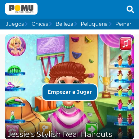
Juegos
Chicas
Belleza
Peluqueria
Peinar
Empezar a Jugar
Jessie's Stylish Real Haircuts