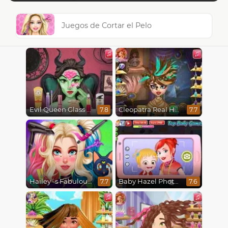
Juegos de Cortar el Pelo
Evil Queen Glass Skin Routine #Influencer
Cleopatra Real Haircuts
7.8
7.7
Hailey´s Fabulous Hairstyle Challenge
Baby Hazel Photoshoot
7.7
7.6