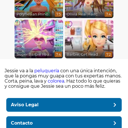
Polynesian Princess Real Haircuts
Olivia Real Haircuts
7.5
7.4
Super Barbie Real Haircuts
Barbie, Get Ready With Me
7.4
7.2
Jessie va a la
peluquería
con una única intención,
que la pongas muy guapa con tus expertas manos.
Corta, peina, lava y
colorea
. Haz todo lo que quieras
y consigue que Jessie sea un poco más feliz.
Aviso Legal
Contacto