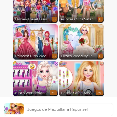
Disney Travel Diaries: City Break
Princess Girls Safari Trip
8
8
Princess Girls Wedding Trip
Eliza's Wedding Planner
8
8
Elsa's Wonderland Wedding
Barbie Safari Adventure
7.9
7.9
Juegos de Maquillar a Rapunzel