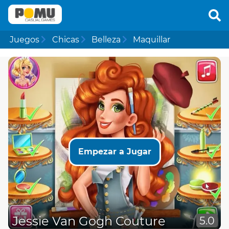
Juegos
Chicas
Belleza
Maquillar
Empezar a Jugar
Jessie Van Gogh Couture
5.0