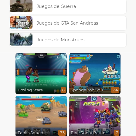
Juegos de Guerra
Juegos de GTA San Andreas
Juegos de Monstruos
Boxing Stars
SpongeBob SquarePants : Monster Island Adventures
8
7.4
Tanks Squad
Epic Robot Battle
7.3
7