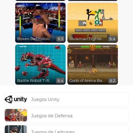
Boxeo Definitivo
Stickman Fighter Epic Battles
6.5
6.4
Battle Robot T-Rex Age
Gods of Arena Battles
6.4
6.2
Juegos Unity
Juegos de Defensa
Juegos de Ladrones