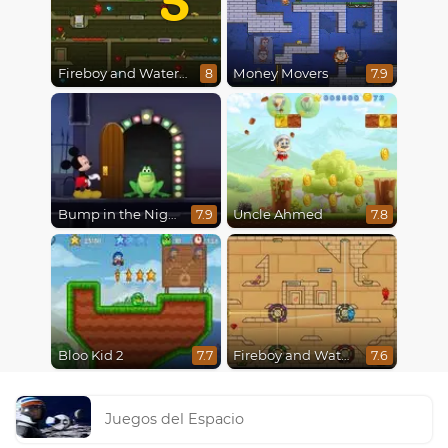
Fireboy and Watergirl 5 : Elements
Money Movers
8
7.9
Bump in the Night
Uncle Ahmed
7.9
7.8
Bloo Kid 2
Fireboy and Watergirl in The Light Temple 2
7.7
7.6
Juegos del Espacio