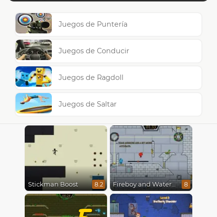
Juegos de Puntería
Juegos de Conducir
Juegos de Ragdoll
Juegos de Saltar
Stickman Boost
Fireboy and Watergirl in The Ice Temple
8.2
8
5