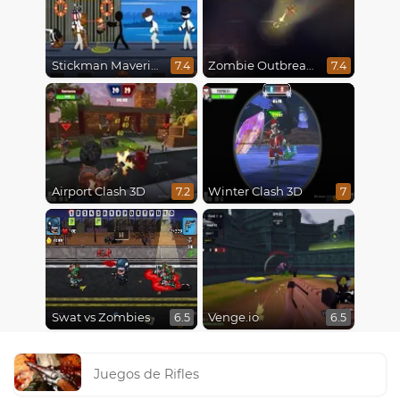
Stickman Maverick: Bad Boys Killer
Zombie Outbreak Arena
7.4
7.4
Airport Clash 3D
Winter Clash 3D
7.2
7
Swat vs Zombies
Venge.io
6.5
6.5
Juegos de Rifles