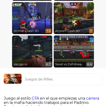
Winter Clash 3D
Airport Clash 3D
7.3
7
Venge.io
Swat vs Zombies
6.7
6.4
Juegos de Rifles
Juego al estilo
GTA
en el que empiezas una
carrera
en la mafia haciendo trabajos para el Padrino.