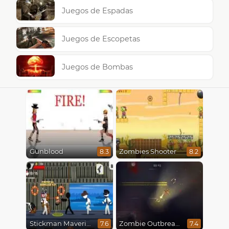
Juegos de Espadas
Juegos de Escopetas
Juegos de Bombas
Gunblood
Zombies Shooter
8.3
8.2
Stickman Maverick: Bad Boys Killer
Zombie Outbreak Arena
7.6
7.4