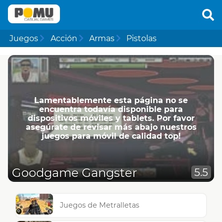
Juegos
Acción
Armas
Pistolas
Lamentablemente esta página no se
encuentra todavía disponible para
dispositivos móviles y tablets. Por favor
asegúrate de revisar más abajo nuestros
juegos para móvil de calidad top!
Goodgame Gangster
5.5
Juegos de Metralletas