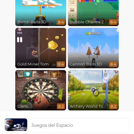
Bomb Balls 3D
Bubble Charms 2
8.4
8.4
Gold Miner Tom
Cannon Balls 3D
8.4
8.4
Darts
Archery World Tour
8.2
8.2
Juegos del Espacio