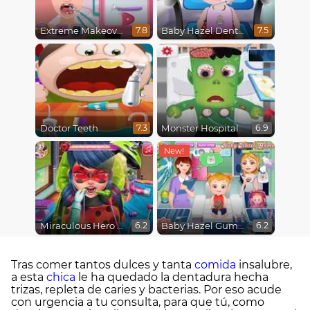
Extreme Makeover
Baby Hazel Dental Care
7.8
7.5
Doctor Teeth
Monster Hospital
7.3
6.9
Miraculous Hero Real Dentist
Baby Hazel Gums Treatment
6.2
6.2
Tras comer tantos dulces y tanta
comida
insalubre,
a esta
chica
le ha quedado la dentadura hecha
trizas, repleta de caries y bacterias. Por eso acude
con urgencia a tu consulta, para que tú, como