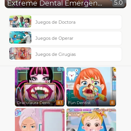
Extreme Dental Emergency
5.0
Juegos de Doctora
Juegos de Operar
Juegos de Cirugias
Draculaura Dentist
Fun Dentist
8.1
8