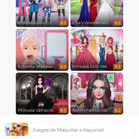
Princess Girls Trip To Aspen
Elsa's Wonderland Wedding
8.3
8.3
Extreme Makeover
Princess Girls Wedding Trip
8.3
8.3
Princess Vampire Wedding Makeover
Sisters Fashionista Makeup
8.3
8.2
Juegos de Maquillar a Rapunzel