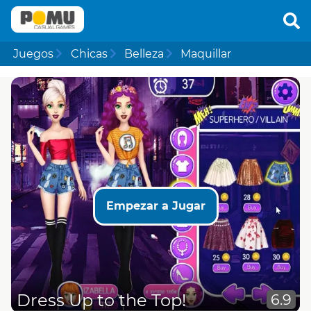
Juegos
Chicas
Belleza
Maquillar
Empezar a Jugar
Dress Up to the Top!
6.9