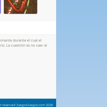
onante durante el cual el
no. La cuestión es no caer al
ght reserved JuegosJuegos.com 2026