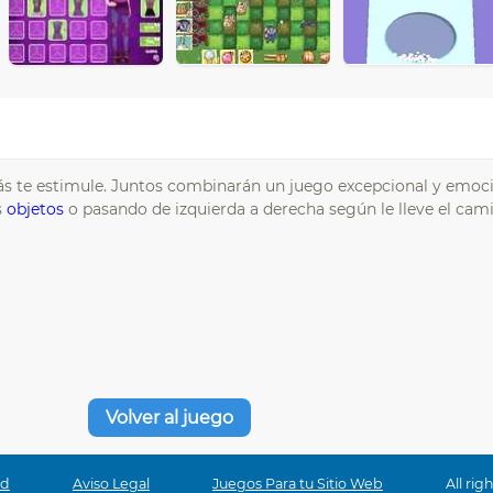
ás te estimule. Juntos combinarán un juego excepcional y emoci
s
objetos
o pasando de izquierda a derecha según le lleve el cami
Volver al juego
ad
Aviso Legal
Juegos Para tu Sitio Web
All ri