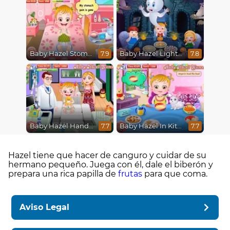
Baby Hazel Stomach Care
Baby Hazel Lighthouse Adventure
7.9
7.8
Baby Hazel Hand Fracture
Baby Hazel In Kitchen
7.7
7.7
Hazel tiene que hacer de canguro y cuidar de su
hermano pequeño. Juega con él, dale el biberón y
prepara una rica papilla de
frutas
para que coma.
Aviso Legal