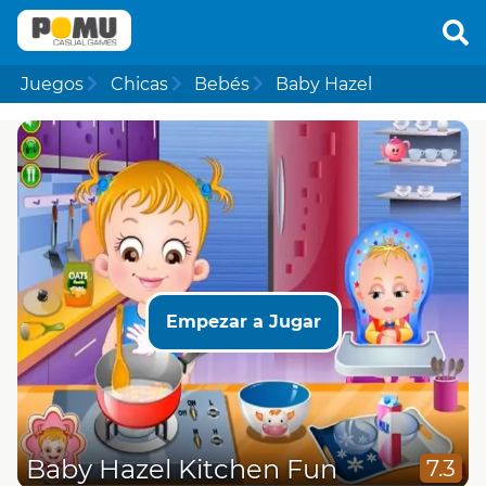
Juegos
Chicas
Bebés
Baby Hazel
Empezar a Jugar
Baby Hazel Kitchen Fun
7.3