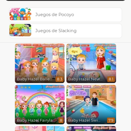
Juegos de Pocoyo
Juegos de Slacking
Baby Hazel Ballerina Dance
Baby Hazel Newborn Vaccination
8.3
8.1
Baby Hazel Fairyland Ballet
Baby Hazel Swimming
8
7.9