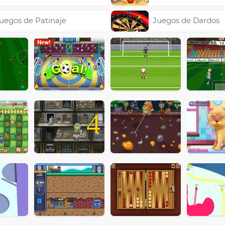
uegos de Patinaje
Juegos de Dardos
4