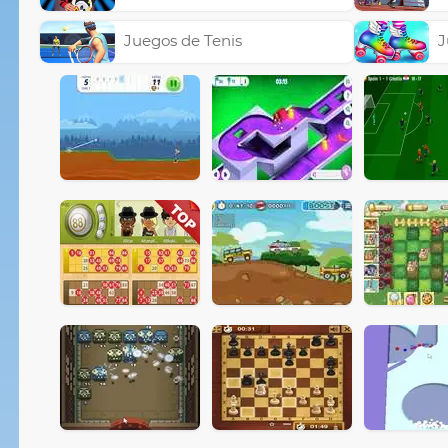
Juegos de Tenis
J