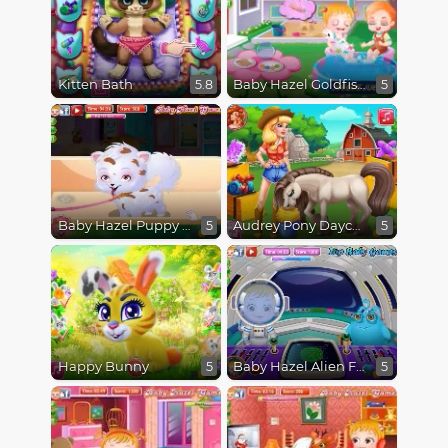
Kitten Bath
Baby Hazel Goldfish
5.8
5
Baby Hazel Puppy Care
Audrey Pony Daycare
5
5
Happy Bunny
Baby Hazel Alien Friend
5
5