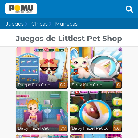
Juegos
Chicas
Muñecas
Juegos de Littlest Pet Shop
Puppy Fun Care
Stray Kitty Care
8.2
8
Baby Hazel Cat
Baby Hazel Pet Doctor
7.7
7.6