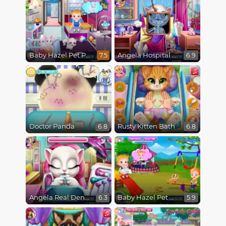
Baby Hazel Pet Party
Angela Hospital Recovery
7.5
6.9
Doctor Panda
Rusty Kitten Bath
6.8
6.8
Angela Real Dentist
Baby Hazel Pet Hospital
6.3
5.9