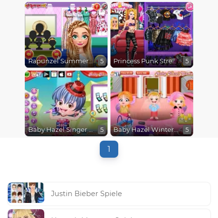
Rapunzel Summer Makeup
Princess Punk Street Style
5
5
Baby Hazel Singer Dressup
Baby Hazel Winter Fashion
5
5
1
Justin Bieber Spiele