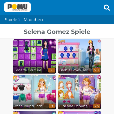
Spiele
Mädchen
Selena Gomez Spiele
Smarte Couture
Barbie Loves Her Job
8.5
7.9
Year Round Fashionista Rapunzel
Elsa and Rapunzel Princess Rivalry
7.8
7.5