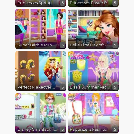
Princesses Spring Funfair
Princesses Easter Preparations
5
5
Super Barbie Runway Model
Belle First Day of School
5
5
Perfect Makeover Princess Aurora
Elsa's Summer Vacation
5
5
Disney Girls Back To School
Rapunzel's Fashionable Sneakers
5
5