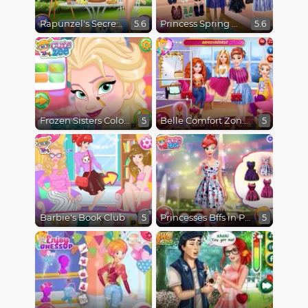
Rapunzel's Secret Garden
Princess Spring Model Challenge
5.6
5.6
Frozen Sisters Color of the Year
Belle Comfort Zone Challenge
5
5
Barbie's Book Club
Princesses Bffs in Paris
5
5