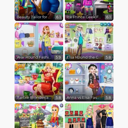
Beauty Tailor for Beast
Ice Prince Geek Fashion
6.1
6.1
Year Round Fashionista Anna
Elsa Round the Clock Fashionista
5.9
5.8
Barbie Wonderland Looks
Anna vs Elsa Fashion Showdown
5.8
5.8