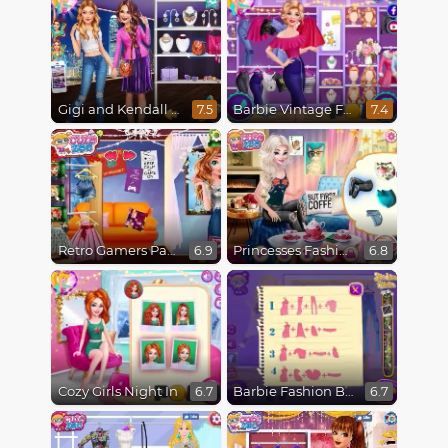
Gigi and Kendall BFFS
Barbie Vintage Fair
7.5
7.4
Retro Gamers Party
Princesses Fashion Over Coffee
6.9
6.8
Cozy Girls Night In
Barbie Fashion Blogger
6.7
6.7