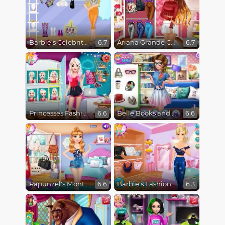
Barbie's Celebrity Crush
Ariana Grande Colors Of The Year
6.7
6.7
Princesses Fashion Favorites
Belle Books and Fashion
6.6
6.6
Rapunzel's Monthly Favorites
Barbie's Fashion Startup
6.6
6.3