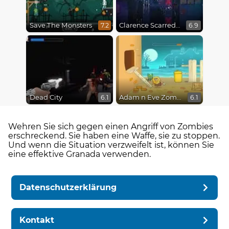
Save The Monsters
Clarence Scarred Silly
7.2
6.9
Dead City
Adam n Eve Zombies
6.1
6.1
Wehren Sie sich gegen einen Angriff von Zombies
erschreckend. Sie haben eine Waffe, sie zu stoppen.
Und wenn die Situation verzweifelt ist, können Sie
eine effektive Granada verwenden.
Datenschutzerklärung
Kontakt