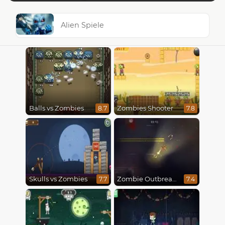
Alien Spiele
Balls vs Zombies
Zombies Shooter
8.7
7.8
Skulls vs Zombies
Zombie Outbreak Arena
7.7
7.4