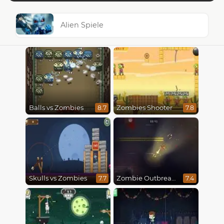
Alien Spiele
Balls vs Zombies
Zombies Shooter
8.7
7.8
Skulls vs Zombies
Zombie Outbreak Arena
7.7
7.4