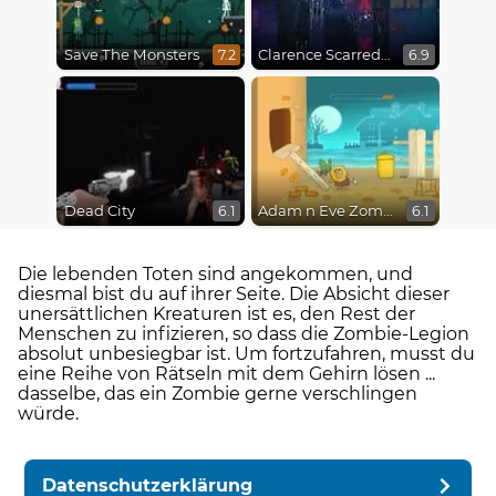
Save The Monsters
Clarence Scarred Silly
7.2
6.9
Dead City
Adam n Eve Zombies
6.1
6.1
Die lebenden Toten sind angekommen, und
diesmal bist du auf ihrer Seite. Die Absicht dieser
unersättlichen Kreaturen ist es, den Rest der
Menschen zu infizieren, so dass die Zombie-Legion
absolut unbesiegbar ist. Um fortzufahren, musst du
eine Reihe von Rätseln mit dem Gehirn lösen ...
dasselbe, das ein Zombie gerne verschlingen
würde.
Datenschutzerklärung