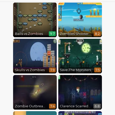
Balls vs Zombies
Zombies Shooter
9.7
8.2
Skulls vs Zombies
Save The Monsters
7.9
7.5
Zombie Outbreak Arena
Clarence Scarred Silly
7.4
6.8