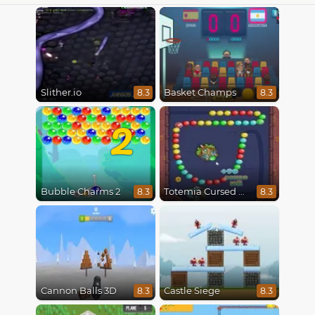
Slither.io
Basket Champs
8.3
8.3
2
Bubble Charms 2
Totemia Cursed Marbles
8.3
8.3
Cannon Balls 3D
Castle Siege
8.3
8.3