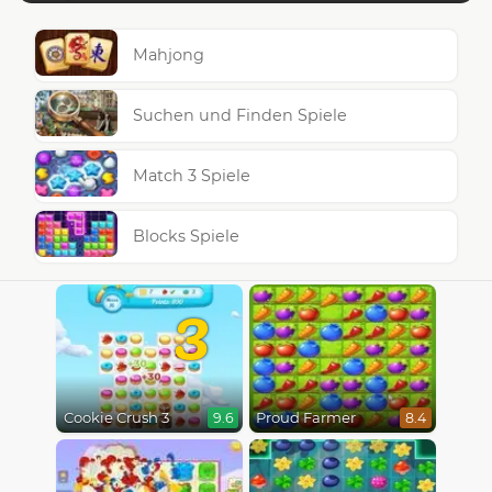
Mahjong
Suchen und Finden Spiele
Match 3 Spiele
Blocks Spiele
3
Cookie Crush 3
Proud Farmer
9.6
8.4