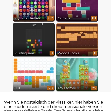
Mythical Jewels
Grim Fall
8.2
8.1
Multisquare
Wood Blocks
8
8
11 11
Toy Factory
7.9
7.7
Wenn Sie nostalgisch der Klassiker, hier haben Sie
eine modernisierte und dreidimensionale Version