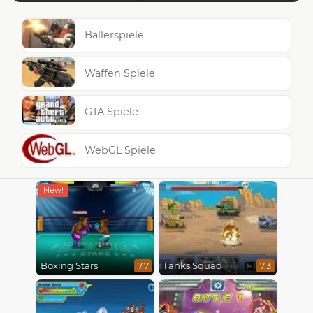
Ballerspiele
Waffen Spiele
GTA Spiele
WebGL Spiele
Boxing Stars
Tanks Squad
7.7
7.3