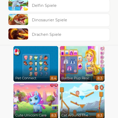
Delfin Spiele
Dinosaurier Spiele
Drachen Spiele
Pet Connect
Barbie Pup Rescue
8.4
8.3
Cute Unicorn Care
Cat Around The World
8.3
8.3