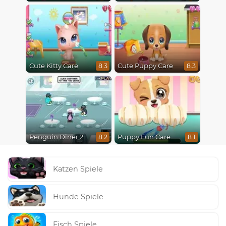
Cute Kitty Care
Cute Puppy Care
8.3
8.3
Penguin Diner 2
Puppy Fun Care
8.2
8.1
Katzen Spiele
Hunde Spiele
Fisch Spiele