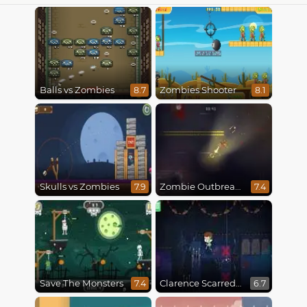
Balls vs Zombies
Zombies Shooter
8.7
8.1
Skulls vs Zombies
Zombie Outbreak Arena
7.9
7.4
Save The Monsters
Clarence Scarred Silly
7.4
6.7