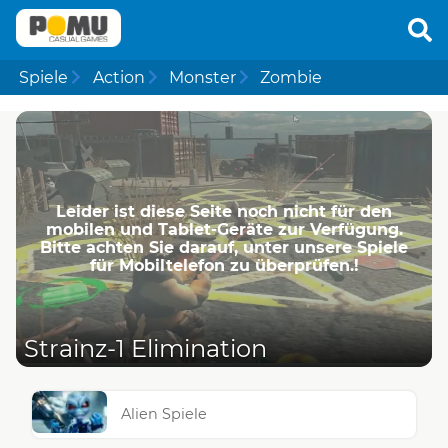
Spiele
Action
Monster
Zombie
Leider ist diese Seite noch nicht für den
mobilen und Tablet-Geräte zur Verfügung.
Bitte achten Sie darauf, unter unsere Spiele
für Mobiltelefon zu überprüfen.!
Strainz-1 Elimination
Alien Spiele