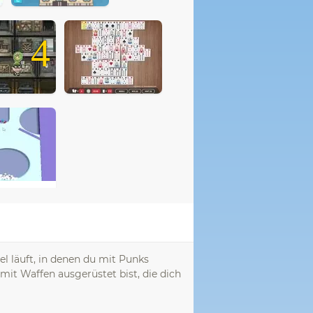
4
l läuft, in denen du mit Punks
it Waffen ausgerüstet bist, die dich