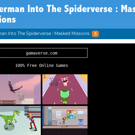
erman Into The Spiderverse : Ma
ions
an Into The Spiderverse : Masked Missions
5