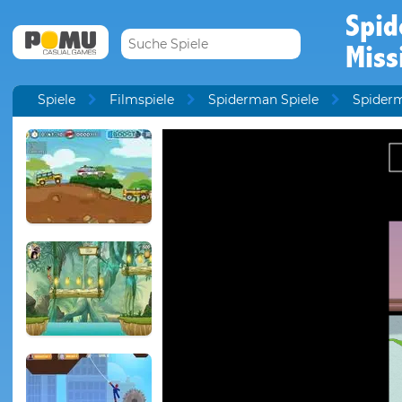
Spid
Miss
Spiele
Filmspiele
Spiderman Spiele
Spiderm