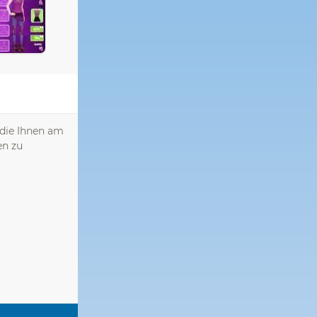
 die Ihnen am
en zu