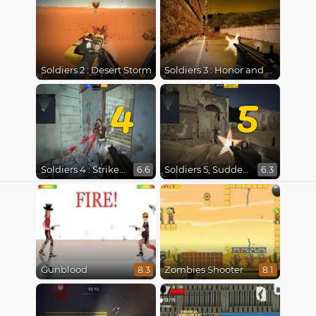
Soldiers 2 : Desert Storm
Soldiers 3 : Honor and Duty
4
5
Soldiers 4 : Strike Back
Soldiers 5, Sudden Shot
6.6
6.3
Gunblood
Zombies Shooter
8.3
8.1