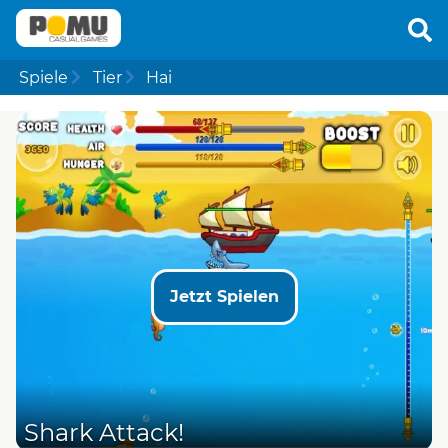
Spiele
Tier
Hai
Jetzt Spielen
Shark Attack!