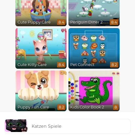
Cute Puppy Care
Penguin Diner 2
8.4
8.4
Cute Kitty Care
Pet Connect
8.4
8.2
Puppy Fun Care
Kids Color Book 2
8.2
8
Katzen Spiele