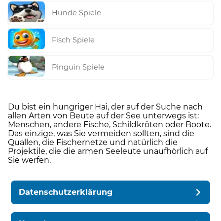
Hunde Spiele
Fisch Spiele
Pinguin Spiele
Du bist ein hungriger Hai, der auf der Suche nach
allen Arten von Beute auf der See unterwegs ist:
Menschen, andere Fische, Schildkröten oder Boote.
Das einzige, was Sie vermeiden sollten, sind die
Quallen, die Fischernetze und natürlich die
Projektile, die die armen Seeleute unaufhörlich auf
Sie werfen.
Datenschutzerklärung