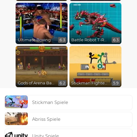
Ultimate Boxing
Battle Robot T-Rex Age
6.3
6.3
Gods of Arena Battles
Stickman Fighter Epic Battles
6.2
5.9
Stickman Spiele
Abriss Spiele
Unity Spiele