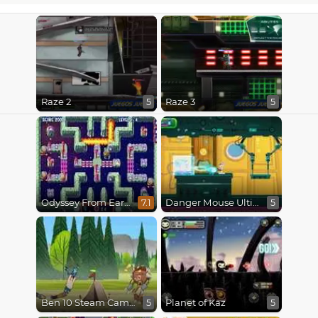
Raze 2
Raze 3
5
5
Odyssey From Earth To Space
Danger Mouse Ultimate
7.1
5
Ben 10 Steam Camp
Planet of Kaz
5
5