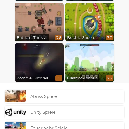
Battle of Tanks
Bubble Shooter Online
7.8
7.7
Zombie Outbreak Arena
Clash of Armour
7.5
7.5
Abriss Spiele
Unity Spiele
Feuerwehr Spiele