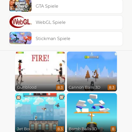
GTA Spiele
WebGL Spiele
Stickman Spiele
Gunblood
Cannon Balls 3D
8.3
8.3
Jet Boi
Bomb Balls 3D
8.3
8