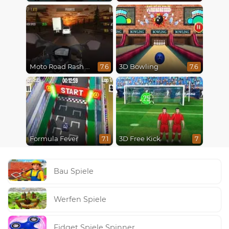
Moto Road Rash 3D
3D Bowling
7.6
7.6
Formula Fever
3D Free Kick
7.1
7
Bau Spiele
Werfen Spiele
Fidget Spiele Spinner