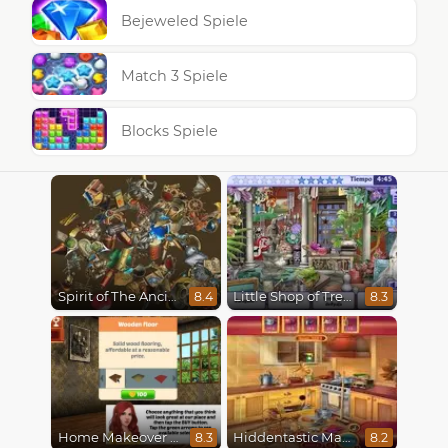
Bejeweled Spiele
Match 3 Spiele
Blocks Spiele
Spirit of The Ancient Forest
Little Shop of Treasures
8.4
8.3
Home Makeover Hidden Object
Hiddentastic Mansion
8.3
8.2