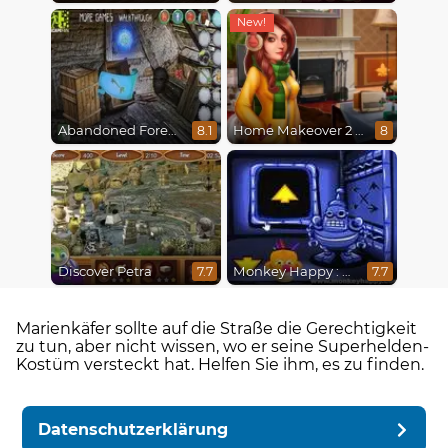
Abandoned Forest House
Home Makeover 2 Hidden Object
8.1
8
Discover Petra
Monkey Happy : Stage 0112
7.7
7.7
Marienkäfer sollte auf die Straße die Gerechtigkeit
zu tun, aber nicht wissen, wo er seine Superhelden-
Kostüm versteckt hat. Helfen Sie ihm, es zu finden.
Datenschutzerklärung