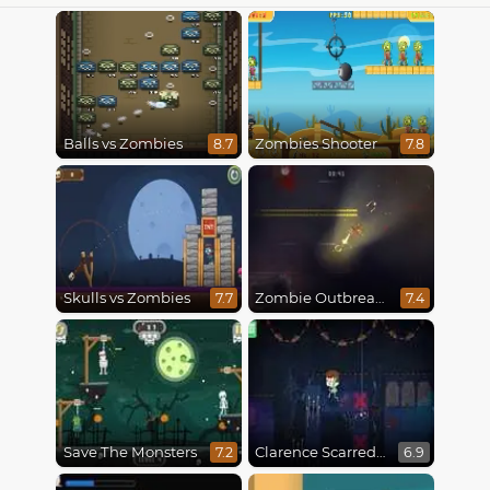
Balls vs Zombies
Zombies Shooter
8.7
7.8
Skulls vs Zombies
Zombie Outbreak Arena
7.7
7.4
Save The Monsters
Clarence Scarred Silly
7.2
6.9