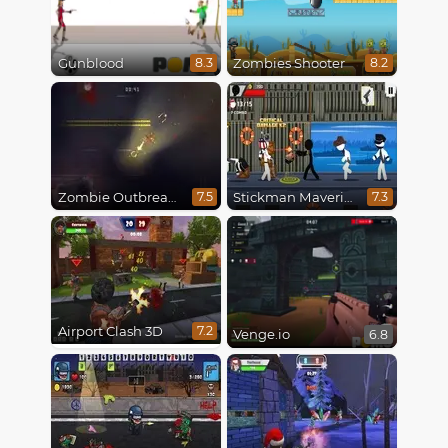
Gunblood
Zombies Shooter
8.3
8.2
Zombie Outbreak Arena
Stickman Maverick: Bad Boys Killer
7.5
7.3
Airport Clash 3D
7.2
Venge.io
6.8