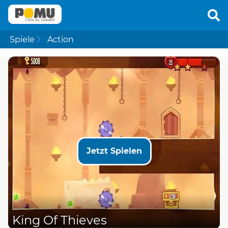
Spiele
Action
Jetzt Spielen
King Of Thieves