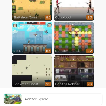
Battalion Commander
Gunblood
8.5
8.3
Jet Boi
Bomber Friends
8.3
8.2
Stickman Boost
Bob the Robber
7.9
7.9
Panzer Spiele